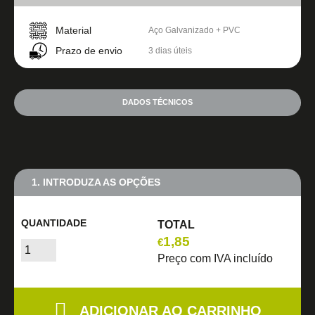
Material
Aço Galvanizado + PVC
Prazo de envio
3 dias úteis
DADOS TÉCNICOS
1. INTRODUZA AS OPÇÕES
QUANTIDADE
TOTAL
1,85
€
Preço com IVA incluído
ADICIONAR AO CARRINHO